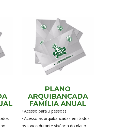
PLANO
DA
ARQUIBANCADA
UAL
FAMÍLIA ANUAL
• Acesso para 3 pessoas
todos
• Acesso às arquibancadas em todos
ano
os jogos durante vigência do plano