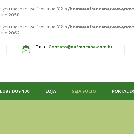
Did you mean to use "continue 3"? in
/home/aafrancana/www/nov
line
2858
Did you mean to use "continue 3"? in
/home/aafrancana/www/nov
line
2862
E-mail:
Contato@aafrancana.com.br
LUBE DOS 100
LOJA
SEJA SÓCIO
PORTAL D