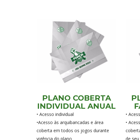
PLANO COBERTA
P
INDIVIDUAL ANUAL
F
• Acesso individual
• Aces
•Acesso às arquibancadas e área
• Aces
coberta em todos os jogos durante
cobert
vigência do plano
de seu